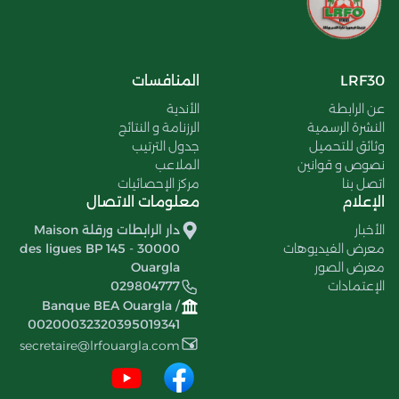
LRF30
المنافسات
عن الرابطة
الأندية
النشرة الرسمية
الرزنامة و النتائج
وثائق للتحميل
جدول الترتيب
نصوص و قوانين
الملاعب
اتصل بنا
مركز الإحصائيات
الإعلام
معلومات الاتصال
الأخبار
دار الرابطات ورقلة Maison
معرض الفيديوهات
des ligues BP 145 - 30000
معرض الصور
Ouargla
الإعتمادات
029804777
Banque BEA Ouargla /
00200032320395019341
secretaire@lrfouargla.com