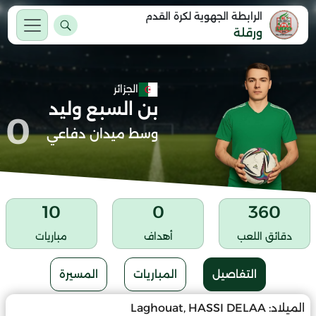
الرابطة الجهوية لكرة القدم
ورقلة
الجزائر
بن السبع وليد
0
وسط ميدان دفاعي
10
0
360
دقائق اللعب
أهداف
مباريات
التفاصيل
المباريات
المسيرة
الميلاد:
Laghouat, HASSI DELAA