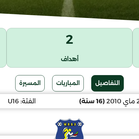
2
أهداف
التفاصيل
المباريات
المسيرة
(16 سنة)
الفئة:
U16