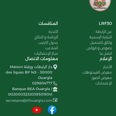
LRF30
المنافسات
عن الرابطة
الأندية
النشرة الرسمية
الرزنامة و النتائج
وثائق للتحميل
جدول الترتيب
نصوص و قوانين
الملاعب
اتصل بنا
مركز الإحصائيات
الإعلام
معلومات الاتصال
الأخبار
دار الرابطات ورقلة Maison
معرض الفيديوهات
des ligues BP 145 - 30000
معرض الصور
Ouargla
الإعتمادات
029804777
Banque BEA Ouargla /
00200032320395019341
secretaire@lrfouargla.com