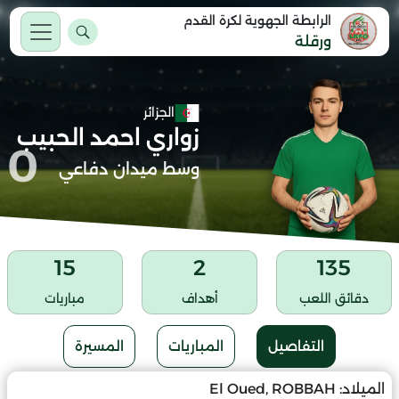
الرابطة الجهوية لكرة القدم
ورقلة
الجزائر
زواري احمد الحبيب
0
وسط ميدان دفاعي
15
2
135
دقائق اللعب
أهداف
مباريات
التفاصيل
المباريات
المسيرة
الميلاد:
El Oued, ROBBAH