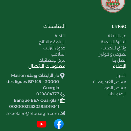
LRF30
المنافسات
عن الرابطة
الأندية
النشرة الرسمية
الرزنامة و النتائج
وثائق للتحميل
جدول الترتيب
نصوص و قوانين
الملاعب
اتصل بنا
مركز الإحصائيات
الإعلام
معلومات الاتصال
الأخبار
دار الرابطات ورقلة Maison
معرض الفيديوهات
des ligues BP 145 - 30000
معرض الصور
Ouargla
الإعتمادات
029804777
Banque BEA Ouargla /
00200032320395019341
secretaire@lrfouargla.com