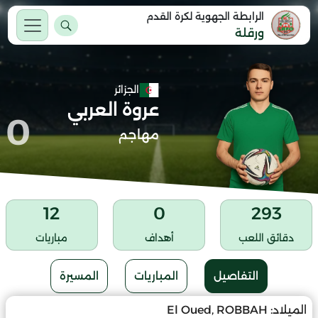
الرابطة الجهوية لكرة القدم
ورقلة
الجزائر
عروة العربي
0
مهاجم
12
0
293
دقائق اللعب
أهداف
مباريات
التفاصيل
المباريات
المسيرة
الميلاد:
El Oued, ROBBAH