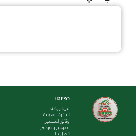
LRF30
عن الرابطة
النشرة الرسمية
وثائق للتحميل
نصوص و قوانين
اتصل بنا