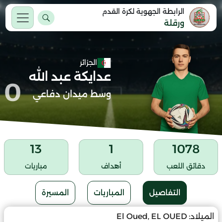
الرابطة الجهوية لكرة القدم
ورقلة
الجزائر
عدايكة عبد الله
0
وسط ميدان دفاعي
13
1
1078
دقائق اللعب
أهداف
مباريات
التفاصيل
المباريات
المسيرة
الميلاد:
El Oued, EL OUED