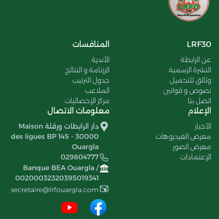
LRF30
المنافسات
عن الرابطة
الأندية
النشرة الرسمية
الرزنامة و النتائج
وثائق للتحميل
جدول الترتيب
نصوص و قوانين
الملاعب
اتصل بنا
مركز الإحصائيات
الإعلام
معلومات الاتصال
الأخبار
دار الرابطات ورقلة Maison
معرض الفيديوهات
des ligues BP 145 - 30000
معرض الصور
Ouargla
الإعتمادات
029804777
Banque BEA Ouargla /
00200032320395019341
secretaire@lrfouargla.com