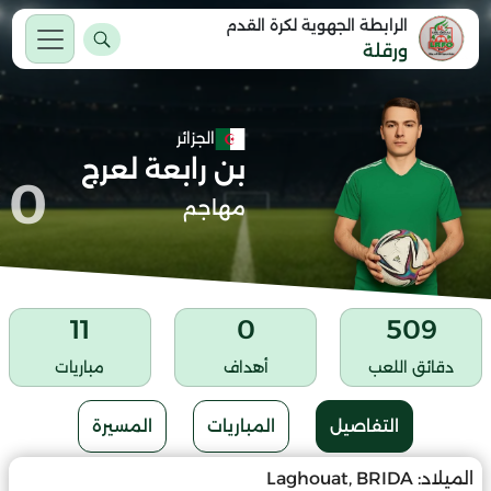
الرابطة الجهوية لكرة القدم
ورقلة
الجزائر
بن رابعة لعرج
0
مهاجم
11
0
509
دقائق اللعب
أهداف
مباريات
التفاصيل
المباريات
المسيرة
الميلاد:
Laghouat, BRIDA