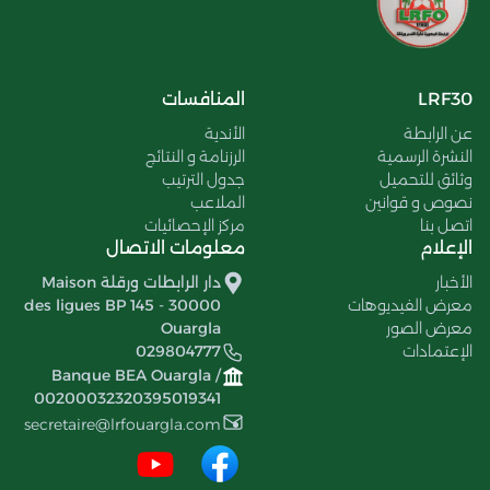
LRF30
المنافسات
عن الرابطة
الأندية
النشرة الرسمية
الرزنامة و النتائج
وثائق للتحميل
جدول الترتيب
نصوص و قوانين
الملاعب
اتصل بنا
مركز الإحصائيات
الإعلام
معلومات الاتصال
الأخبار
دار الرابطات ورقلة Maison
معرض الفيديوهات
des ligues BP 145 - 30000
معرض الصور
Ouargla
الإعتمادات
029804777
Banque BEA Ouargla /
00200032320395019341
secretaire@lrfouargla.com