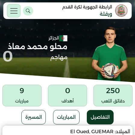
الرابطة الجهوية لكرة القدم
ورقلة
الجزائر
محلو محمد معاذ
0
مهاجم
9
0
250
دقائق اللعب
أهداف
مباريات
التفاصيل
المباريات
المسيرة
الميلاد:
El Oued, GUEMAR