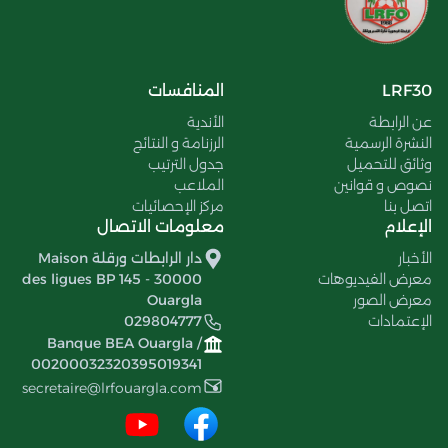
LRF30
المنافسات
عن الرابطة
الأندية
النشرة الرسمية
الرزنامة و النتائج
وثائق للتحميل
جدول الترتيب
نصوص و قوانين
الملاعب
اتصل بنا
مركز الإحصائيات
الإعلام
معلومات الاتصال
الأخبار
دار الرابطات ورقلة Maison
معرض الفيديوهات
des ligues BP 145 - 30000
معرض الصور
Ouargla
الإعتمادات
029804777
Banque BEA Ouargla /
00200032320395019341
secretaire@lrfouargla.com