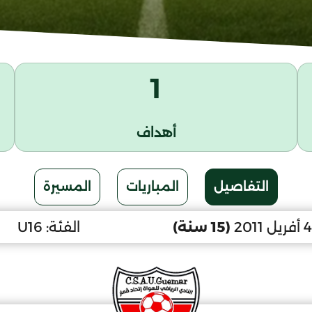
1
أهداف
التفاصيل
المباريات
المسيرة
(15 سنة)
الفئة:
U16