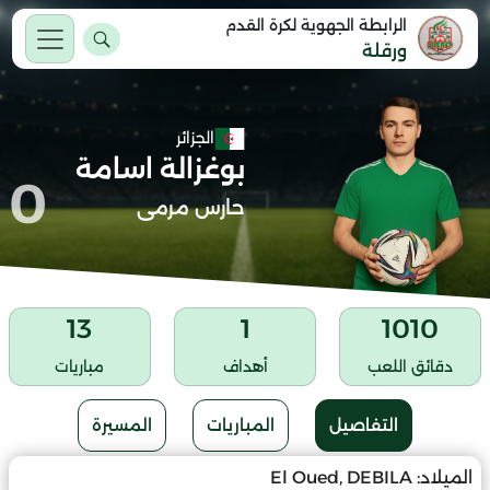
الرابطة الجهوية لكرة القدم
ورقلة
الجزائر
بوغزالة اسامة
0
حارس مرمى
13
1
1010
دقائق اللعب
أهداف
مباريات
التفاصيل
المباريات
المسيرة
الميلاد:
El Oued, DEBILA