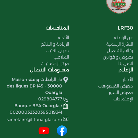
LRF30
المنافسات
عن الرابطة
الأندية
النشرة الرسمية
الرزنامة و النتائج
وثائق للتحميل
جدول الترتيب
نصوص و قوانين
الملاعب
اتصل بنا
مركز الإحصائيات
الإعلام
معلومات الاتصال
الأخبار
دار الرابطات ورقلة Maison
معرض الفيديوهات
des ligues BP 145 - 30000
معرض الصور
Ouargla
الإعتمادات
029804777
Banque BEA Ouargla /
00200032320395019341
secretaire@lrfouargla.com