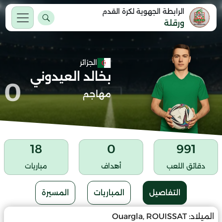
الرابطة الجهوية لكرة القدم
ورقلة
الجزائر
بخالد العيدوني
0
مهاجم
18
0
991
دقائق اللعب
أهداف
مباريات
التفاصيل
المباريات
المسيرة
الميلاد:
Ouargla, ROUISSAT