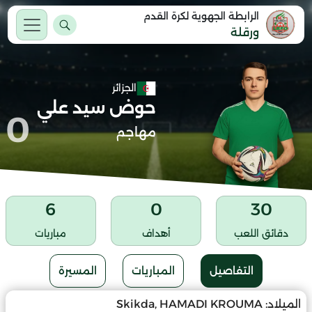
الرابطة الجهوية لكرة القدم
ورقلة
الجزائر
حوض سيد علي
0
مهاجم
6
0
30
دقائق اللعب
أهداف
مباريات
التفاصيل
المباريات
المسيرة
الميلاد:
Skikda, HAMADI KROUMA