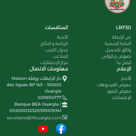
LRF30
المنافسات
عن الرابطة
الأندية
النشرة الرسمية
الرزنامة و النتائج
وثائق للتحميل
جدول الترتيب
نصوص و قوانين
الملاعب
اتصل بنا
مركز الإحصائيات
الإعلام
معلومات الاتصال
الأخبار
دار الرابطات ورقلة Maison
معرض الفيديوهات
des ligues BP 145 - 30000
معرض الصور
Ouargla
الإعتمادات
029804777
Banque BEA Ouargla /
00200032320395019341
secretaire@lrfouargla.com