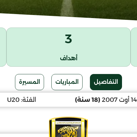
3
أهداف
التفاصيل
المباريات
المسيرة
(18 سنة)
الفئة:
U20