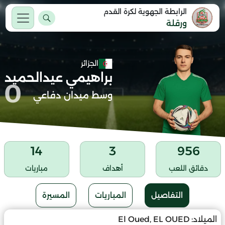
الرابطة الجهوية لكرة القدم
ورقلة
الجزائر
براهيمي عيدالحميد
0
وسط ميدان دفاعي
14
3
956
دقائق اللعب
أهداف
مباريات
التفاصيل
المباريات
المسيرة
الميلاد:
El Oued, EL OUED