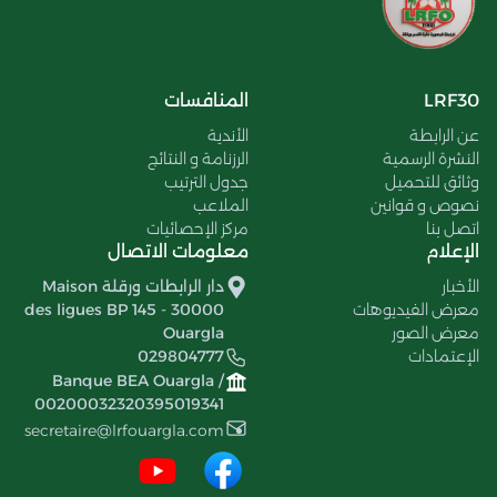
LRF30
المنافسات
عن الرابطة
الأندية
النشرة الرسمية
الرزنامة و النتائج
وثائق للتحميل
جدول الترتيب
نصوص و قوانين
الملاعب
اتصل بنا
مركز الإحصائيات
الإعلام
معلومات الاتصال
الأخبار
دار الرابطات ورقلة Maison
معرض الفيديوهات
des ligues BP 145 - 30000
معرض الصور
Ouargla
الإعتمادات
029804777
Banque BEA Ouargla /
00200032320395019341
secretaire@lrfouargla.com