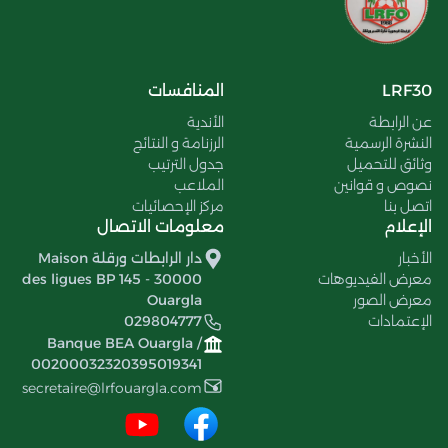
LRF30
المنافسات
عن الرابطة
الأندية
النشرة الرسمية
الرزنامة و النتائج
وثائق للتحميل
جدول الترتيب
نصوص و قوانين
الملاعب
اتصل بنا
مركز الإحصائيات
الإعلام
معلومات الاتصال
الأخبار
دار الرابطات ورقلة Maison
معرض الفيديوهات
des ligues BP 145 - 30000
معرض الصور
Ouargla
الإعتمادات
029804777
Banque BEA Ouargla /
00200032320395019341
secretaire@lrfouargla.com