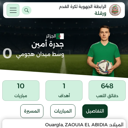
الرابطة الجهوية لكرة القدم
ورقلة
الجزائر
جدرة أمين
0
وسط ميدان هجومي
10
1
648
دقائق اللعب
أهداف
مباريات
التفاصيل
المباريات
المسيرة
الميلاد:
Ouargla, ZAOUIA EL ABIDIA