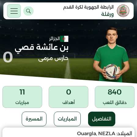
الرابطة الجهوية لكرة القدم
ورقلة
الجزائر
بن عائشة قصي
0
حارس مرمى
11
0
840
دقائق اللعب
أهداف
مباريات
التفاصيل
المباريات
المسيرة
الميلاد:
Ouargla, NEZLA