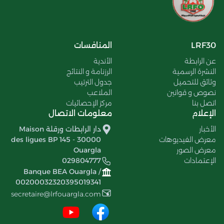
LRF30
المنافسات
عن الرابطة
الأندية
النشرة الرسمية
الرزنامة و النتائج
وثائق للتحميل
جدول الترتيب
نصوص و قوانين
الملاعب
اتصل بنا
مركز الإحصائيات
الإعلام
معلومات الاتصال
الأخبار
دار الرابطات ورقلة Maison
معرض الفيديوهات
des ligues BP 145 - 30000
معرض الصور
Ouargla
الإعتمادات
029804777
Banque BEA Ouargla /
00200032320395019341
secretaire@lrfouargla.com