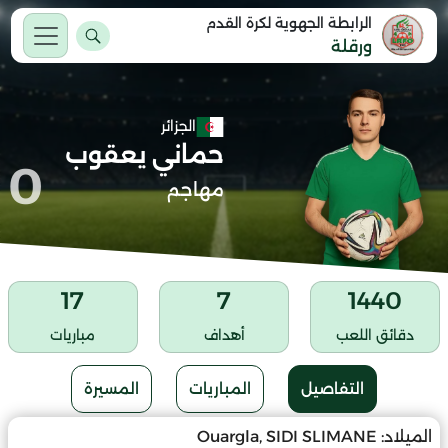
الرابطة الجهوية لكرة القدم
ورقلة
الجزائر
حماني يعقوب
0
مهاجم
17
7
1440
دقائق اللعب
أهداف
مباريات
التفاصيل
المباريات
المسيرة
الميلاد:
Ouargla, SIDI SLIMANE