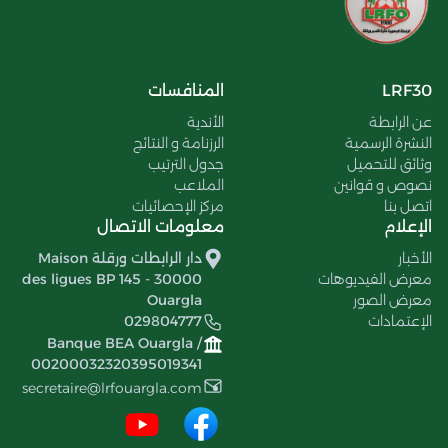
LRF30
المنافسات
عن الرابطة
الأندية
النشرة الرسمية
الرزنامة و النتائج
وثائق للتحميل
جدول الترتيب
نصوص و قوانين
الملاعب
اتصل بنا
مركز الإحصائيات
الإعلام
معلومات الاتصال
الأخبار
دار الرابطات ورقلة Maison
معرض الفيديوهات
des ligues BP 145 - 30000
معرض الصور
Ouargla
الإعتمادات
029804777
Banque BEA Ouargla /
00200032320395019341
secretaire@lrfouargla.com