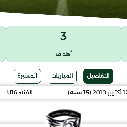
3
أهداف
التفاصيل
المباريات
المسيرة
(15 سنة)
الفئة:
U16