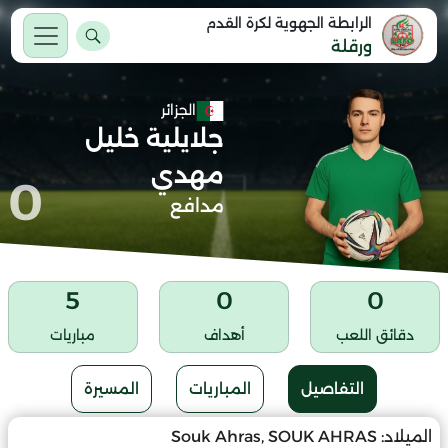
الرابطة الجهوية لكرة القدم
ورقلة
الجزائر
جلايلية خليل
مهدي
0
مدافع
5
0
0
دقائق اللعب
أهداف
مباريات
التفاصيل
المباريات
المسيرة
الميلاد:
Souk Ahras, SOUK AHRAS