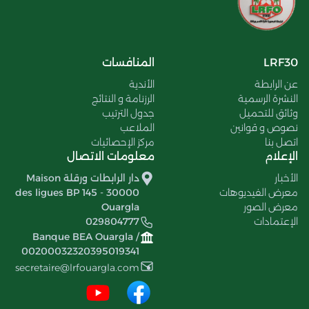
LRF30
المنافسات
عن الرابطة
الأندية
النشرة الرسمية
الرزنامة و النتائج
وثائق للتحميل
جدول الترتيب
نصوص و قوانين
الملاعب
اتصل بنا
مركز الإحصائيات
الإعلام
معلومات الاتصال
الأخبار
دار الرابطات ورقلة Maison
معرض الفيديوهات
des ligues BP 145 - 30000
معرض الصور
Ouargla
الإعتمادات
029804777
Banque BEA Ouargla /
00200032320395019341
secretaire@lrfouargla.com