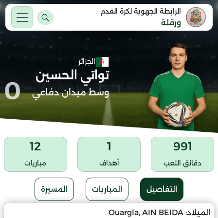
الرابطة الجهوية لكرة القدم
ورقلة
الجزائر
تواتي الحسين
0
وسط ميدان دفاعي
12
1
991
دقائق اللعب
أهداف
مباريات
التفاصيل
المباريات
المسيرة
الميلاد:
Ouargla, AIN BEIDA