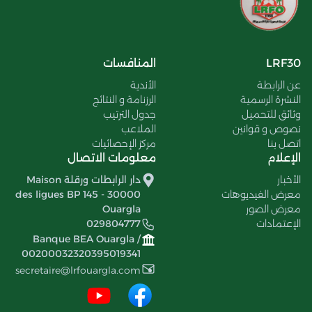
LRF30
المنافسات
عن الرابطة
الأندية
النشرة الرسمية
الرزنامة و النتائج
وثائق للتحميل
جدول الترتيب
نصوص و قوانين
الملاعب
اتصل بنا
مركز الإحصائيات
الإعلام
معلومات الاتصال
الأخبار
دار الرابطات ورقلة Maison
معرض الفيديوهات
des ligues BP 145 - 30000
معرض الصور
Ouargla
الإعتمادات
029804777
Banque BEA Ouargla /
00200032320395019341
secretaire@lrfouargla.com