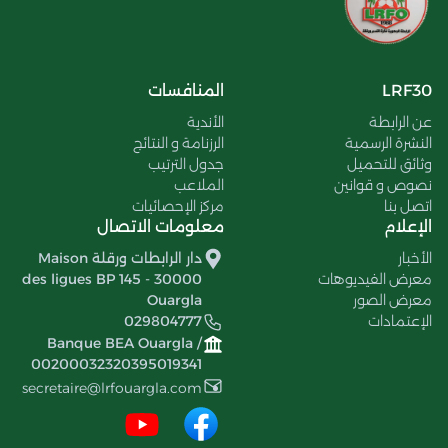
LRF30
المنافسات
عن الرابطة
الأندية
النشرة الرسمية
الرزنامة و النتائج
وثائق للتحميل
جدول الترتيب
نصوص و قوانين
الملاعب
اتصل بنا
مركز الإحصائيات
الإعلام
معلومات الاتصال
الأخبار
دار الرابطات ورقلة Maison
معرض الفيديوهات
des ligues BP 145 - 30000
معرض الصور
Ouargla
الإعتمادات
029804777
Banque BEA Ouargla /
00200032320395019341
secretaire@lrfouargla.com