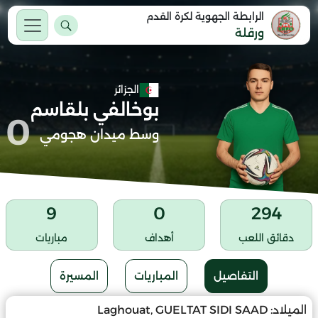
الرابطة الجهوية لكرة القدم
ورقلة
الجزائر
بوخالفي بلقاسم
0
وسط ميدان هجومي
9
0
294
دقائق اللعب
أهداف
مباريات
التفاصيل
المباريات
المسيرة
الميلاد:
Laghouat, GUELTAT SIDI SAAD