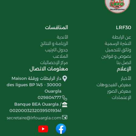
LRF30
المنافسات
عن الرابطة
الأندية
النشرة الرسمية
الرزنامة و النتائج
وثائق للتحميل
جدول الترتيب
نصوص و قوانين
الملاعب
اتصل بنا
مركز الإحصائيات
الإعلام
معلومات الاتصال
الأخبار
دار الرابطات ورقلة Maison
معرض الفيديوهات
des ligues BP 145 - 30000
معرض الصور
Ouargla
الإعتمادات
029804777
Banque BEA Ouargla /
00200032320395019341
secretaire@lrfouargla.com