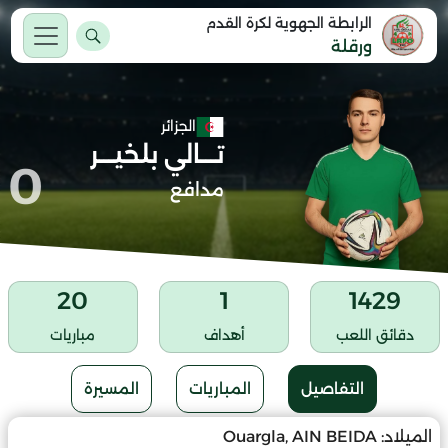
الرابطة الجهوية لكرة القدم
ورقلة
الجزائر
تـــالي بلخيـــر
0
مدافع
20
1
1429
دقائق اللعب
أهداف
مباريات
التفاصيل
المباريات
المسيرة
الميلاد:
Ouargla, AIN BEIDA