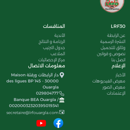
LRF30
المنافسات
عن الرابطة
الأندية
النشرة الرسمية
الرزنامة و النتائج
وثائق للتحميل
جدول الترتيب
نصوص و قوانين
الملاعب
اتصل بنا
مركز الإحصائيات
الإعلام
معلومات الاتصال
الأخبار
دار الرابطات ورقلة Maison
معرض الفيديوهات
des ligues BP 145 - 30000
معرض الصور
Ouargla
الإعتمادات
029804777
Banque BEA Ouargla /
00200032320395019341
secretaire@lrfouargla.com