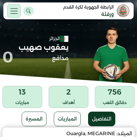
الرابطة الجهوية لكرة القدم
ورقلة
الجزائر
يعقوب صهيب
0
مدافع
13
2
756
دقائق اللعب
أهداف
مباريات
التفاصيل
المباريات
المسيرة
الميلاد:
Ouargla, MEGARINE