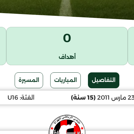
0
أهداف
التفاصيل
المباريات
المسيرة
(15 سنة)
الفئة:
U16