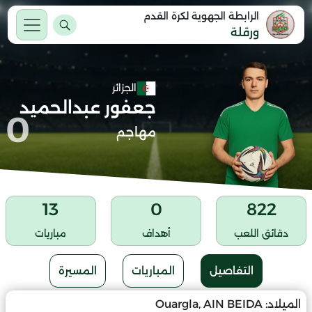
الرابطة الجهوية لكرة القدم
ورقلة
الجزائر
جعفور عبدالحميد
0
مهاجم
13
0
822
دقائق اللعب
أهداف
مباريات
التفاصيل
المباريات
المسيرة
الميلاد:
Ouargla, AIN BEIDA