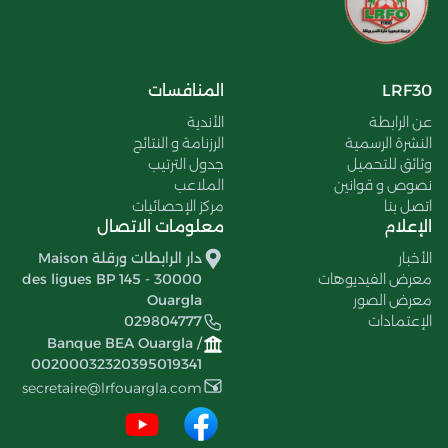
LRF30
المنافسات
عن الرابطة
الأندية
النشرة الرسمية
الرزنامة و النتائج
وثائق للتحميل
جدول الترتيب
نصوص و قوانين
الملاعب
اتصل بنا
مركز الإحصائيات
الإعلام
معلومات الاتصال
الأخبار
دار الرابطات ورقلة Maison
معرض الفيديوهات
des ligues BP 145 - 30000
معرض الصور
Ouargla
الإعتمادات
029804777
Banque BEA Ouargla /
00200032320395019341
secretaire@lrfouargla.com