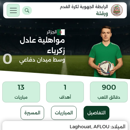
الرابطة الجهوية لكرة القدم
ورقلة
الجزائر
مواهلية عادل
زكرياء
0
وسط ميدان دفاعي
13
1
900
دقائق اللعب
أهداف
مباريات
التفاصيل
المباريات
المسيرة
الميلاد:
Laghouat, AFLOU