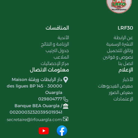
LRF30
المنافسات
عن الرابطة
الأندية
النشرة الرسمية
الرزنامة و النتائج
وثائق للتحميل
جدول الترتيب
نصوص و قوانين
الملاعب
اتصل بنا
مركز الإحصائيات
الإعلام
معلومات الاتصال
الأخبار
دار الرابطات ورقلة Maison
معرض الفيديوهات
des ligues BP 145 - 30000
معرض الصور
Ouargla
الإعتمادات
029804777
Banque BEA Ouargla /
00200032320395019341
secretaire@lrfouargla.com