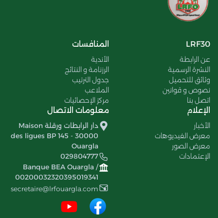
LRF30
المنافسات
عن الرابطة
الأندية
النشرة الرسمية
الرزنامة و النتائج
وثائق للتحميل
جدول الترتيب
نصوص و قوانين
الملاعب
اتصل بنا
مركز الإحصائيات
الإعلام
معلومات الاتصال
الأخبار
دار الرابطات ورقلة Maison
معرض الفيديوهات
des ligues BP 145 - 30000
معرض الصور
Ouargla
الإعتمادات
029804777
Banque BEA Ouargla /
00200032320395019341
secretaire@lrfouargla.com