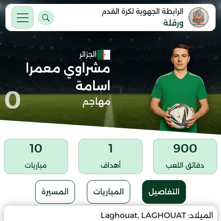
الرابطة الجهوية لكرة القدم
ورقلة
الجزائر
مشراوي معمرا
اسامة
0
مهاجم
10
1
900
دقائق اللعب
أهداف
مباريات
التفاصيل
المباريات
المسيرة
الميلاد:
Laghouat, LAGHOUAT