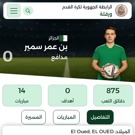
الرابطة الجهوية لكرة القدم
ورقلة
الجزائر
بن عمر سمير
0
مدافع
14
0
875
دقائق اللعب
أهداف
مباريات
التفاصيل
المباريات
المسيرة
الميلاد:
El Oued, EL OUED