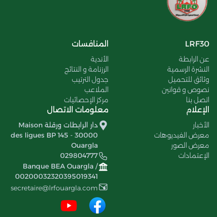
LRF30
المنافسات
عن الرابطة
الأندية
النشرة الرسمية
الرزنامة و النتائج
وثائق للتحميل
جدول الترتيب
نصوص و قوانين
الملاعب
اتصل بنا
مركز الإحصائيات
الإعلام
معلومات الاتصال
الأخبار
دار الرابطات ورقلة Maison
معرض الفيديوهات
des ligues BP 145 - 30000
معرض الصور
Ouargla
الإعتمادات
029804777
Banque BEA Ouargla /
00200032320395019341
secretaire@lrfouargla.com