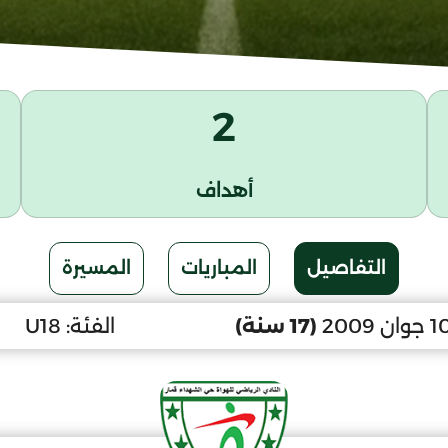
2
أهداف
التفاصيل
المباريات
المسيرة
(17 سنة)
الفئة:
U18