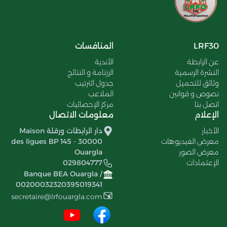
LRF30
المنافسات
عن الرابطة
الأندية
النشرة الرسمية
الرزنامة و النتائج
وثائق للتحميل
جدول الترتيب
نصوص و قوانين
الملاعب
اتصل بنا
مركز الإحصائيات
الإعلام
معلومات الاتصال
الأخبار
دار الرابطات ورقلة Maison
معرض الفيديوهات
des ligues BP 145 - 30000
معرض الصور
Ouargla
الإعتمادات
029804777
Banque BEA Ouargla /
00200032320395019341
secretaire@lrfouargla.com