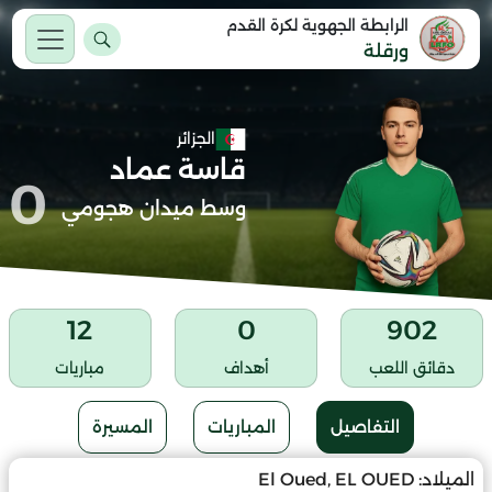
الرابطة الجهوية لكرة القدم
ورقلة
الجزائر
قاسة عماد
0
وسط ميدان هجومي
12
0
902
دقائق اللعب
أهداف
مباريات
التفاصيل
المباريات
المسيرة
الميلاد:
El Oued, EL OUED