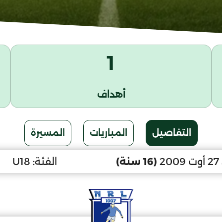
1
أهداف
التفاصيل
المباريات
المسيرة
2
(16 سنة)
الفئة:
U18