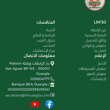
LRF30
المنافسات
عن الرابطة
الأندية
النشرة الرسمية
الرزنامة و النتائج
وثائق للتحميل
جدول الترتيب
نصوص و قوانين
الملاعب
اتصل بنا
مركز الإحصائيات
الإعلام
معلومات الاتصال
الأخبار
دار الرابطات ورقلة Maison
معرض الفيديوهات
des ligues BP 145 - 30000
معرض الصور
Ouargla
الإعتمادات
029804777
Banque BEA Ouargla /
00200032320395019341
secretaire@lrfouargla.com