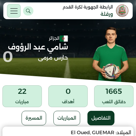
الرابطة الجهوية لكرة القدم
ورقلة
الجزائر
شامي عبد الرؤوف
0
حارس مرمى
22
0
1665
دقائق اللعب
أهداف
مباريات
التفاصيل
المباريات
المسيرة
الميلاد:
El Oued, GUEMAR