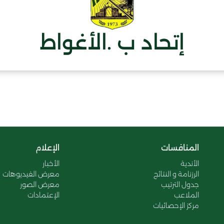
إتحاد ب .الأغواط
المنافسات
الإعلام
الأندية
الأخبار
الرزنامة و النتائج
معرض الفيديوهات
جدول الترتيب
معرض الصور
الملاعب
الإعتمادات
مركز الإحصائيات