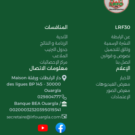
LRF30
المنافسات
عن الرابطة
الأندية
النشرة الرسمية
الرزنامة و النتائج
وثائق للتحميل
جدول الترتيب
نصوص و قوانين
الملاعب
اتصل بنا
مركز الإحصائيات
الإعلام
معلومات الاتصال
الأخبار
دار الرابطات ورقلة Maison
معرض الفيديوهات
des ligues BP 145 - 30000
معرض الصور
Ouargla
الإعتمادات
029804777
Banque BEA Ouargla /
00200032320395019341
secretaire@lrfouargla.com