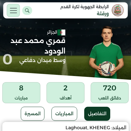
الرابطة الجهوية لكرة القدم
ورقلة
الجزائر
قمري محمد عبد
الودود
0
وسط ميدان دفاعي
8
2
720
دقائق اللعب
أهداف
مباريات
التفاصيل
المباريات
المسيرة
الميلاد:
Laghouat, KHENEG