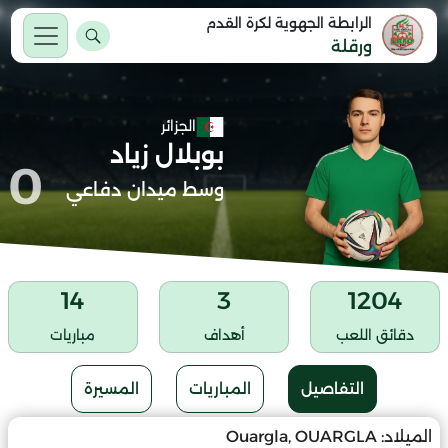
الرابطة الجهوية لكرة القدم
ورقلة
الجزائر
بوبلال زياد
0
وسط ميدان دفاعي
14
3
1204
دقائق اللعب
أهداف
مباريات
التفاصيل
المباريات
المسيرة
الميلاد:
Ouargla, OUARGLA