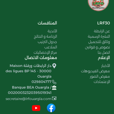
LRF30
المنافسات
عن الرابطة
الأندية
النشرة الرسمية
الرزنامة و النتائج
وثائق للتحميل
جدول الترتيب
نصوص و قوانين
الملاعب
اتصل بنا
مركز الإحصائيات
الإعلام
معلومات الاتصال
الأخبار
دار الرابطات ورقلة Maison
معرض الفيديوهات
des ligues BP 145 - 30000
معرض الصور
Ouargla
الإعتمادات
029804777
Banque BEA Ouargla /
00200032320395019341
secretaire@lrfouargla.com