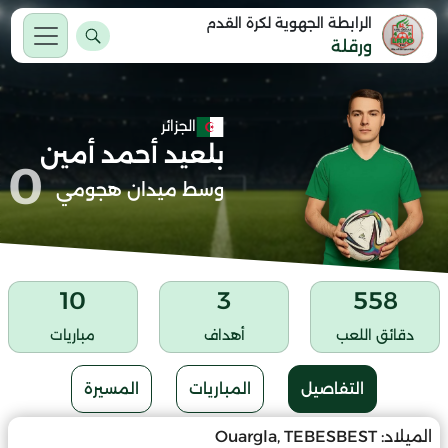
الرابطة الجهوية لكرة القدم
ورقلة
الجزائر
بلعيد أحمد أمين
0
وسط ميدان هجومي
10
3
558
دقائق اللعب
أهداف
مباريات
التفاصيل
المباريات
المسيرة
الميلاد:
Ouargla, TEBESBEST