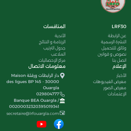
LRF30
المنافسات
عن الرابطة
الأندية
النشرة الرسمية
الرزنامة و النتائج
وثائق للتحميل
جدول الترتيب
نصوص و قوانين
الملاعب
اتصل بنا
مركز الإحصائيات
الإعلام
معلومات الاتصال
الأخبار
دار الرابطات ورقلة Maison
معرض الفيديوهات
des ligues BP 145 - 30000
معرض الصور
Ouargla
الإعتمادات
029804777
Banque BEA Ouargla /
00200032320395019341
secretaire@lrfouargla.com