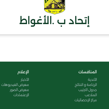
إتحاد ب .الأغواط
المنافسات
الإعلام
الأندية
الأخبار
الرزنامة و النتائج
معرض الفيديوهات
جدول الترتيب
معرض الصور
الملاعب
الإعتمادات
مركز الإحصائيات