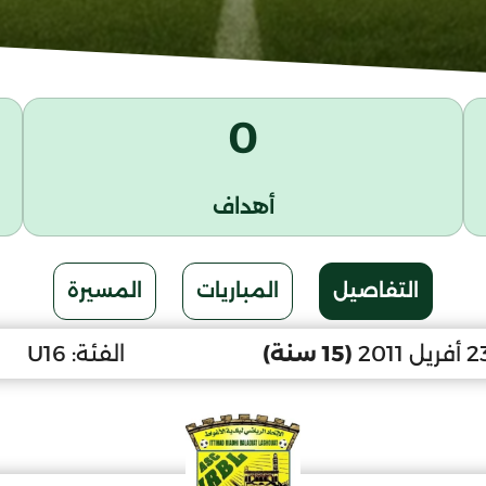
0
أهداف
التفاصيل
المباريات
المسيرة
(15 سنة)
الفئة:
U16