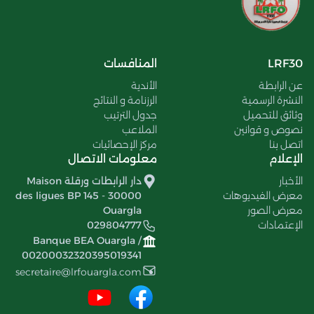
LRF30
المنافسات
عن الرابطة
الأندية
النشرة الرسمية
الرزنامة و النتائج
وثائق للتحميل
جدول الترتيب
نصوص و قوانين
الملاعب
اتصل بنا
مركز الإحصائيات
الإعلام
معلومات الاتصال
الأخبار
دار الرابطات ورقلة Maison
معرض الفيديوهات
des ligues BP 145 - 30000
معرض الصور
Ouargla
الإعتمادات
029804777
Banque BEA Ouargla /
00200032320395019341
secretaire@lrfouargla.com