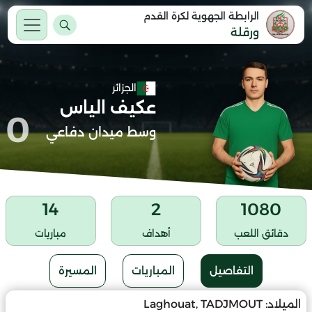
الرابطة الجهوية لكرة القدم
ورقلة
الجزائر
عكيف الياس
0
وسط ميدان دفاعي
14
2
1080
دقائق اللعب
أهداف
مباريات
التفاصيل
المباريات
المسيرة
الميلاد:
Laghouat, TADJMOUT