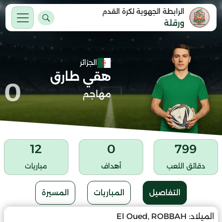
الرابطة الجهوية لكرة القدم
ورقلة
الجزائر
هقي طارق
0
مهاجم
12
0
799
دقائق اللعب
أهداف
مباريات
التفاصيل
المباريات
المسيرة
الميلاد:
El Oued, ROBBAH