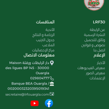
LRF30
المنافسات
عن الرابطة
الأندية
النشرة الرسمية
الرزنامة و النتائج
وثائق للتحميل
جدول الترتيب
نصوص و قوانين
الملاعب
اتصل بنا
مركز الإحصائيات
الإعلام
معلومات الاتصال
الأخبار
دار الرابطات ورقلة Maison
معرض الفيديوهات
des ligues BP 145 - 30000
معرض الصور
Ouargla
الإعتمادات
029804777
Banque BEA Ouargla /
00200032320395019341
secretaire@lrfouargla.com