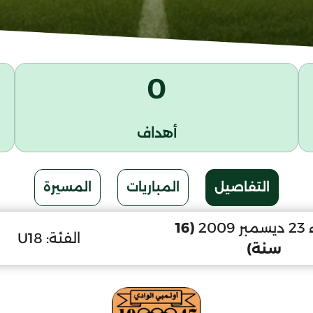
0
أهداف
التفاصيل
المباريات
المسيرة
200
(16
الفئة:
U18
سنة)