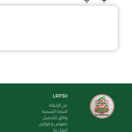
LRF30
عن الرابطة
النشرة الرسمية
وثائق للتحميل
نصوص و قوانين
اتصل بنا