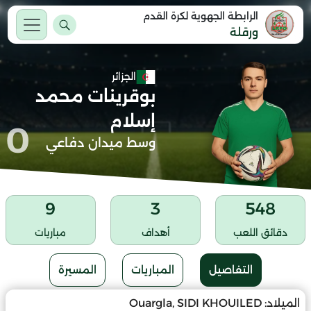
الرابطة الجهوية لكرة القدم
ورقلة
الجزائر
بوقرينات محمد
إسلام
0
وسط ميدان دفاعي
9
3
548
دقائق اللعب
أهداف
مباريات
التفاصيل
المباريات
المسيرة
الميلاد:
Ouargla, SIDI KHOUILED