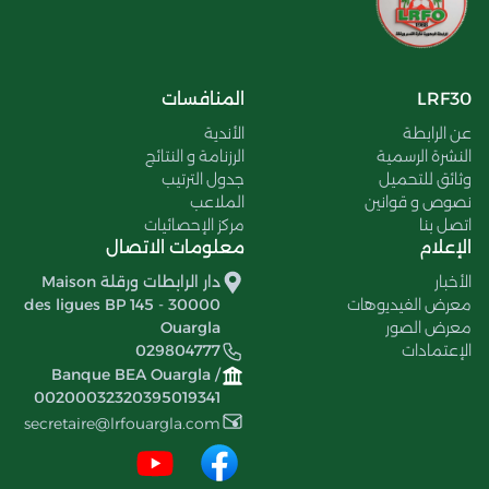
LRF30
المنافسات
عن الرابطة
الأندية
النشرة الرسمية
الرزنامة و النتائج
وثائق للتحميل
جدول الترتيب
نصوص و قوانين
الملاعب
اتصل بنا
مركز الإحصائيات
الإعلام
معلومات الاتصال
الأخبار
دار الرابطات ورقلة Maison
معرض الفيديوهات
des ligues BP 145 - 30000
معرض الصور
Ouargla
الإعتمادات
029804777
Banque BEA Ouargla /
00200032320395019341
secretaire@lrfouargla.com