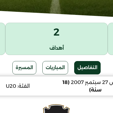
2
أهداف
التفاصيل
المباريات
المسيرة
 2007
(18
الفئة:
U20
سنة)