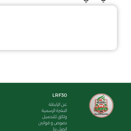
LRF30
عن الرابطة
النشرة الرسمية
وثائق للتحميل
نصوص و قوانين
اتصل بنا