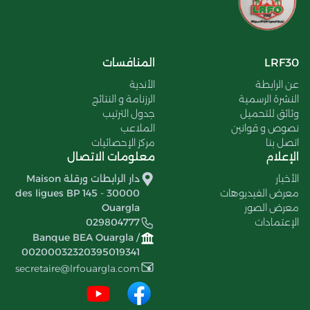
LRF30
المنافسات
عن الرابطة
الأندية
النشرة الرسمية
الرزنامة و النتائج
وثائق للتحميل
جدول الترتيب
نصوص و قوانين
الملاعب
اتصل بنا
مركز الإحصائيات
الإعلام
معلومات الاتصال
الأخبار
دار الرابطات ورقلة Maison
معرض الفيديوهات
des ligues BP 145 - 30000
معرض الصور
Ouargla
الإعتمادات
029804777
Banque BEA Ouargla /
00200032320395019341
secretaire@lrfouargla.com