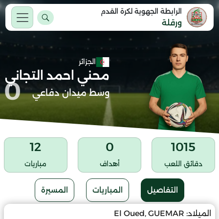
الرابطة الجهوية لكرة القدم
ورقلة
الجزائر
محني احمد التجاني
0
وسط ميدان دفاعي
12
0
1015
دقائق اللعب
أهداف
مباريات
التفاصيل
المباريات
المسيرة
الميلاد:
El Oued, GUEMAR