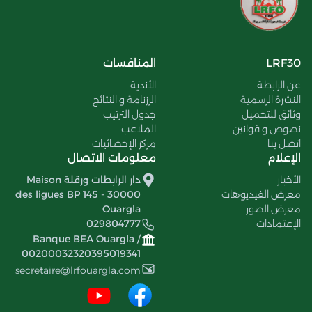
LRF30
المنافسات
عن الرابطة
الأندية
النشرة الرسمية
الرزنامة و النتائج
وثائق للتحميل
جدول الترتيب
نصوص و قوانين
الملاعب
اتصل بنا
مركز الإحصائيات
الإعلام
معلومات الاتصال
الأخبار
دار الرابطات ورقلة Maison
معرض الفيديوهات
des ligues BP 145 - 30000
معرض الصور
Ouargla
الإعتمادات
029804777
Banque BEA Ouargla /
00200032320395019341
secretaire@lrfouargla.com