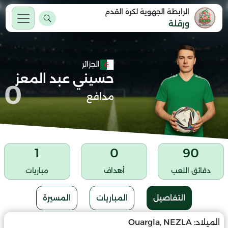
الرابطة الجهوية لكرة القدم
ورقلة
الجزائر
حسيني عبد المعز
0
مدافع
1
0
90
دقائق اللعب
أهداف
مباريات
التفاصيل
المباريات
المسيرة
الميلاد:
Ouargla, NEZLA