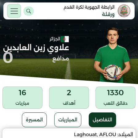
الرابطة الجهوية لكرة القدم
ورقلة
الجزائر
علاوي زين العابدين
0
مدافع
16
2
1330
دقائق اللعب
أهداف
مباريات
التفاصيل
المباريات
المسيرة
الميلاد:
Laghouat, AFLOU