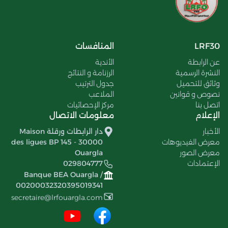
LRF30
المنافسات
عن الرابطة
الأندية
النشرة الرسمية
الرزنامة و النتائج
وثائق للتحميل
جدول الترتيب
نصوص و قوانين
الملاعب
اتصل بنا
مركز الإحصائيات
الإعلام
معلومات الاتصال
الأخبار
دار الرابطات ورقلة Maison
معرض الفيديوهات
des ligues BP 145 - 30000
معرض الصور
Ouargla
الإعتمادات
029804777
Banque BEA Ouargla /
00200032320395019341
secretaire@lrfouargla.com