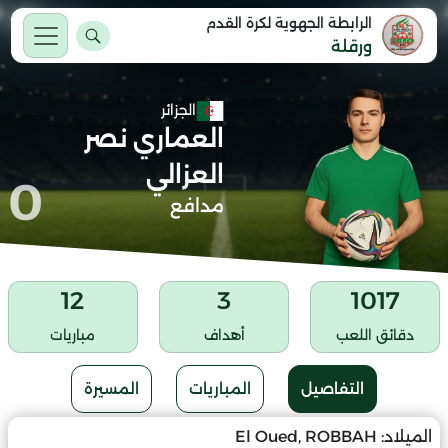
الرابطة الجهوية لكرة القدم
ورقلة
الجزائر
العماري نصر
العزالي
0
مدافع
12
3
1017
دقائق اللعب
أهداف
مباريات
التفاصيل
المباريات
المسيرة
الميلاد:
El Oued, ROBBAH