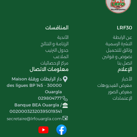
LRF30
المنافسات
عن الرابطة
الأندية
النشرة الرسمية
الرزنامة و النتائج
وثائق للتحميل
جدول الترتيب
نصوص و قوانين
الملاعب
اتصل بنا
مركز الإحصائيات
الإعلام
معلومات الاتصال
الأخبار
دار الرابطات ورقلة Maison
معرض الفيديوهات
des ligues BP 145 - 30000
معرض الصور
Ouargla
الإعتمادات
029804777
Banque BEA Ouargla /
00200032320395019341
secretaire@lrfouargla.com