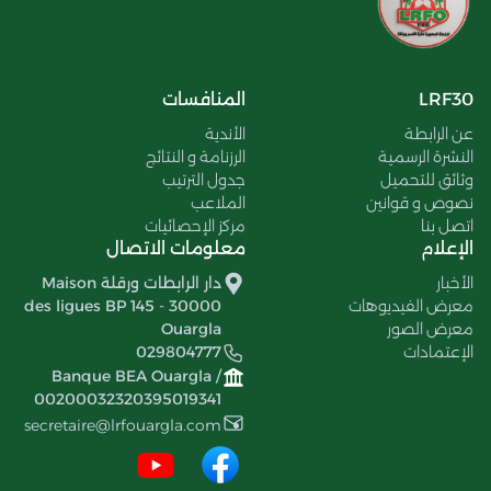
LRF30
المنافسات
عن الرابطة
الأندية
النشرة الرسمية
الرزنامة و النتائج
وثائق للتحميل
جدول الترتيب
نصوص و قوانين
الملاعب
اتصل بنا
مركز الإحصائيات
الإعلام
معلومات الاتصال
الأخبار
دار الرابطات ورقلة Maison
معرض الفيديوهات
des ligues BP 145 - 30000
معرض الصور
Ouargla
الإعتمادات
029804777
Banque BEA Ouargla /
00200032320395019341
secretaire@lrfouargla.com