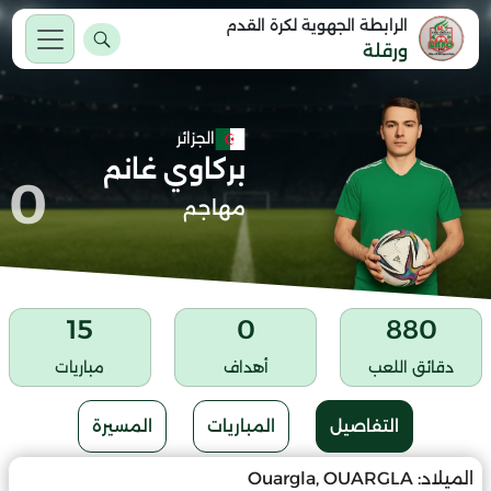
الرابطة الجهوية لكرة القدم
ورقلة
الجزائر
بركاوي غانم
0
مهاجم
15
0
880
دقائق اللعب
أهداف
مباريات
التفاصيل
المباريات
المسيرة
الميلاد:
Ouargla, OUARGLA