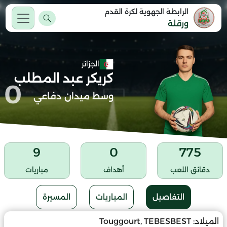
الرابطة الجهوية لكرة القدم
ورقلة
الجزائر
كريكر عبد المطلب
0
وسط ميدان دفاعي
9
0
775
دقائق اللعب
أهداف
مباريات
التفاصيل
المباريات
المسيرة
الميلاد:
Touggourt, TEBESBEST