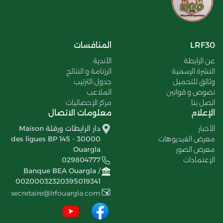
LRF30
المنافسات
عن الرابطة
الأندية
النشرة الرسمية
الرزنامة و النتائج
وثائق للتحميل
جدول الترتيب
نصوص و قوانين
الملاعب
اتصل بنا
مركز الإحصائيات
الإعلام
معلومات الاتصال
الأخبار
دار الرابطات ورقلة Maison
معرض الفيديوهات
des ligues BP 145 - 30000
معرض الصور
Ouargla
الإعتمادات
029804777
Banque BEA Ouargla /
00200032320395019341
secretaire@lrfouargla.com