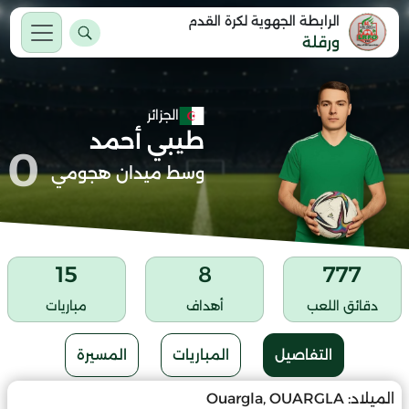
الرابطة الجهوية لكرة القدم
ورقلة
الجزائر
طيبي أحمد
0
وسط ميدان هجومي
15
8
777
دقائق اللعب
أهداف
مباريات
التفاصيل
المباريات
المسيرة
الميلاد:
Ouargla, OUARGLA