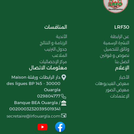
LRF30
المنافسات
عن الرابطة
الأندية
النشرة الرسمية
الرزنامة و النتائج
وثائق للتحميل
جدول الترتيب
نصوص و قوانين
الملاعب
اتصل بنا
مركز الإحصائيات
الإعلام
معلومات الاتصال
الأخبار
دار الرابطات ورقلة Maison
معرض الفيديوهات
des ligues BP 145 - 30000
معرض الصور
Ouargla
الإعتمادات
029804777
Banque BEA Ouargla /
00200032320395019341
secretaire@lrfouargla.com