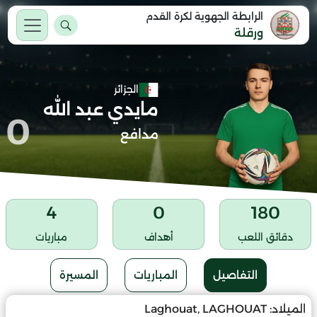
الرابطة الجهوية لكرة القدم
ورقلة
الجزائر
مايدي عبد الله
0
مدافع
4
0
180
دقائق اللعب
أهداف
مباريات
التفاصيل
المباريات
المسيرة
الميلاد:
Laghouat, LAGHOUAT