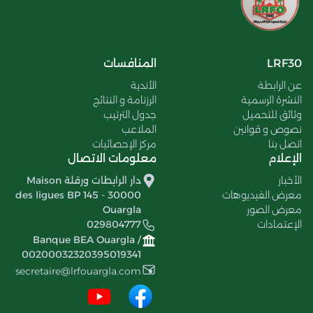
LRF30
المنافسات
عن الرابطة
الأندية
النشرة الرسمية
الرزنامة و النتائج
وثائق للتحميل
جدول الترتيب
نصوص و قوانين
الملاعب
اتصل بنا
مركز الإحصائيات
الإعلام
معلومات الاتصال
الأخبار
دار الرابطات ورقلة Maison
معرض الفيديوهات
des ligues BP 145 - 30000
معرض الصور
Ouargla
الإعتمادات
029804777
Banque BEA Ouargla /
00200032320395019341
secretaire@lrfouargla.com